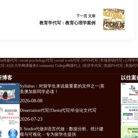
下一页
文章
教育学代写：教育心理学案例
dia传媒代写
social psychology代写
social work代写
SPSS代写
市场营销代写
心理学
代写
社区大学网课服务|Community College网课代上
经济学代写
美国PS代写
美国代
新博客
以往案
Syllabus：对留学生来说最重要的文件之一|英
美澳加新同学必读！
2026-08-08
Dissertation代写|Thesis代写|毕业论文代写
2026-07-23
R Studio代做|R语言代做：数据分析、统计建
模与可视化 – 专为留学生提供