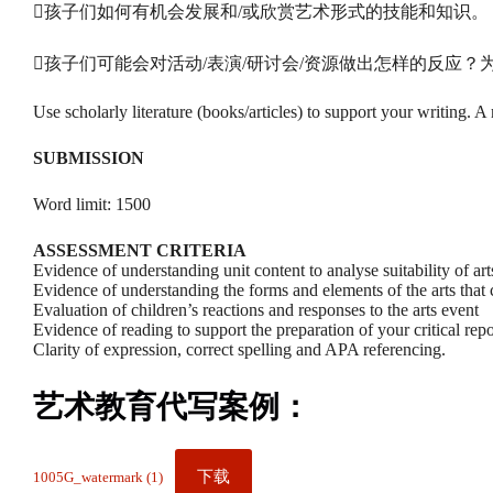
孩子们如何有机会发展和/或欣赏艺术形式的技能和知识。
孩子们可能会对活动/表演/研讨会/资源做出怎样的反应？
Use scholarly literature (books/articles) to support your writing.
SUBMISSION
Word limit: 1500
ASSESSMENT CRITERIA
Evidence of understanding unit content to analyse suitability of a
Evidence of understanding the forms and elements of the arts that c
Evaluation of children’s reactions and responses to the arts event
Evidence of reading to support the preparation of your critical repo
Clarity of expression, correct spelling and APA referencing.
艺术教育代写案例：
下载
1005G_watermark (1)