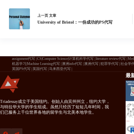
上一页
文章
University of Bristol：一份成功的PS代写
assignment代写
CS|Computer Science|计算机科学代写
literature review代写
Me
机器学习|Machine Learning代写
澳洲info代写
澳洲代写
犯罪学代写
社会学
英国PS代写
英国代写
马来西亚代写
最
Triadessay成立于美国纽约。创始人由宾州州立，纽约大学，
与特拉华大学的学生组成。虽然只经历了短短几年时间，我
们已服务上千位世界各地的留学生与北美本地学生。