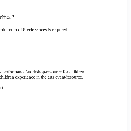
为什么？
 A minimum of
8 references
is required.
rts performance/workshop/resource for children.
hildren experience in the arts event/resource.
rt.