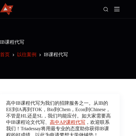
首
页
IB课程代写
官
首页
以往案例
IB课程代写
方
博
客
Join
Us
以
往
高中IB课程代写为我们的招牌服务之一。从IB的
案
EE到IA再到TOK，Bio到Chem，Econ到Chinese，
例
不管是HL还是SL，我们均能应付。如大家需要高
关
中IB课程论文代写、
高中AP课程代写
，欢迎联系
于
我们！Triadessay将用最专业的态度助你获得IB课
我
程的好成绩，以此为申请梦想大学做铺垫！