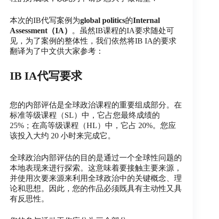
们
联
本次的IB代写案例为
global politics
的
Internal
系
Assessment（IA）
。虽然IB课程的IA要求随处可
我
见，为了案例的整体性，我们依然将IB IA的要求
们
翻译为了中文供大家参考：
IB IA代写要求
Email
您的内部评估是全球政治课程的重要组成部分。在
标准等级课程（SL）中，它占您最终成绩的
25%；在高等级课程（HL）中，它占 20%。您应
该投入大约 20 小时来完成它。
全球政治内部评估的目的是通过一个全球性问题的
本地表现来进行探索。这意味着要接触主要来源，
并使用次要来源来利用全球政治中的关键概念、理
论和思想。因此，您的作品必须既具有主动性又具
有反思性。