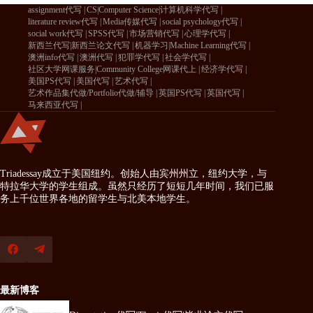
assignment代写
CS|Computer Science|计算机科学代写
literature review代写
Media传媒代写
social psychology代写
social work代写
SPSS代写
市场营销代写
心理学代写
新西兰代写|新西兰论文代写
机器学习|Machine Learning代写
澳洲info代写
澳洲代写
犯罪学代写
社会学代写
社区大学网课服务|Community College网课代上
经济学代写
美国PS代写
美国代写
艺术代写
艺术作品集代做/Portfolio代做/辅导
英国PS代写
英国代写
马来西亚代写
Triadessay成立于美国纽约。创始人由宾州州立，纽约大学，与
特拉华大学的学生组成。虽然只经历了短短几年时间，我们已服
务上千位世界各地的留学生与北美本地学生。
最新博客