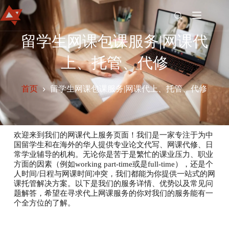
留学生网课包课服务|网课代
首
上、托管、代修
页
官
首页
留学生网课包课服务|网课代上、托管、代修
方
博
客
Join
欢迎来到我们的网课代上服务页面！我们是一家专注于为中
Us
国留学生和在海外的华人提供专业论文代写、网课代修、日
以
常学业辅导的机构。无论你是苦于是繁忙的课业压力、职业
方面的因素（例如working part-time或是full-time），还是个
往
人时间/日程与网课时间冲突，我们都能为你提供一站式的网
案
课托管解决方案。以下是我们的服务详情、优势以及常见问
例
题解答，希望在寻求代上网课服务的你对我们的服务能有一
关
个全方位的了解。
于
我