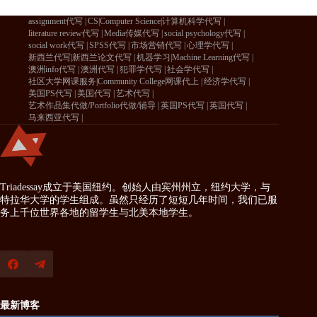
assignment代写
CS|Computer Science|计算机科学代写
literature review代写
Media传媒代写
social psychology代写
social work代写
SPSS代写
市场营销代写
心理学代写
新西兰代写|新西兰论文代写
机器学习|Machine Learning代写
澳洲info代写
澳洲代写
犯罪学代写
社会学代写
社区大学网课服务|Community College网课代上
经济学代写
美国PS代写
美国代写
艺术代写
艺术作品集代做/Portfolio代做/辅导
英国PS代写
英国代写
马来西亚代写
Triadessay成立于美国纽约。创始人由宾州州立，纽约大学，与
特拉华大学的学生组成。虽然只经历了短短几年时间，我们已服
务上千位世界各地的留学生与北美本地学生。
最新博客