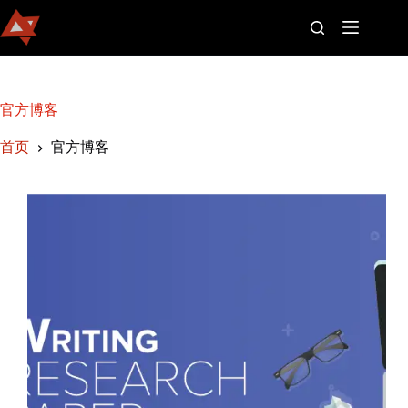
首
官方博客
页
官
首页
官方博客
方
博
客
Join
Us
以
往
案
例
关
于
我